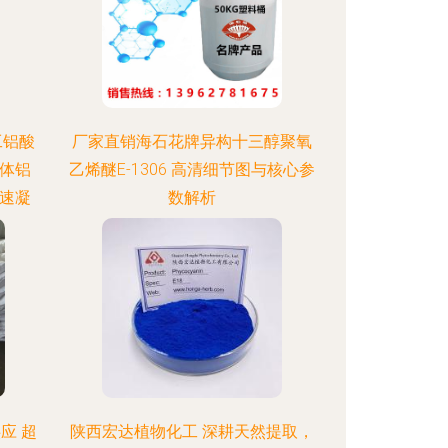
工铝酸
厂家直销海石花牌异构十三醇聚氧
固体铝
乙烯醚E-1306 高清细节图与核心参
土速凝
数解析
应 超
陕西宏达植物化工 深耕天然提取，