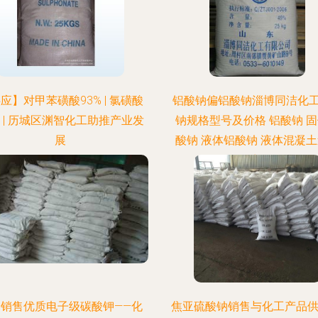
应】对甲苯磺酸93% | 氯磺酸
铝酸钠偏铝酸钠淄博同洁化
 | 历城区渊智化工助推产业发
钠规格型号及价格 铝酸钠 
展
酸钠 液体铝酸钠 液体混凝
剂
价销售优质电子级碳酸钾——化
焦亚硫酸钠销售与化工产品供