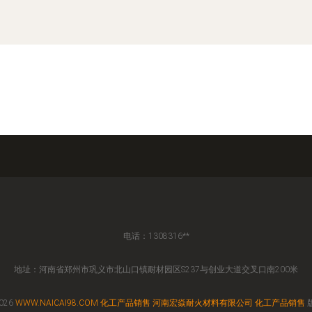
电话：1308316**
地址：河南省郑州市巩义市北山口镇耐材园区S237与创业大道交叉口南200米
2026
WWW.NAICAI98.COM
化工产品销售
河南宏焱耐火材料有限公司
化工产品销售